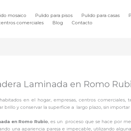
ido mosaico
Pulido para pisos
Pulido para casas
P
centros comerciales
Blog
Contacto
Madera Laminada en Romo Rub
habitados en el hogar, empresas, centros comerciales, te
rillo y conservar la superficie a largo plazo, sin importar e
inada en Romo Rubio
, es un proceso que se hace por m
grando una apariencia pareja e impecable, utilizando alg