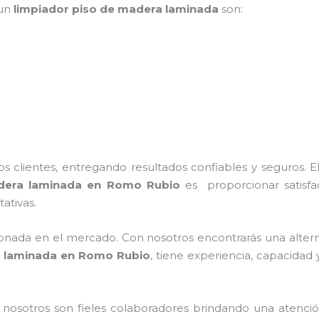
 un
limpiador piso de madera laminada
son:
 clientes, entregando resultados confiables y seguros. E
dera laminada
en Romo Rubio
es proporcionar satisfac
ativas.
nada en el mercado. Con nosotros encontrarás una alterna
a laminada
en Romo Rubio
, tiene
experiencia, capacidad y
n nosotros
son fieles colaboradores brindando una atenció