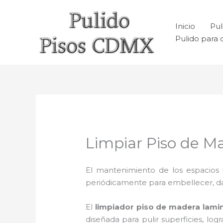
Ir
al
Inicio
Pul
contenido
Pulido para 
Limpiar Piso de 
El mantenimiento de los espacios 
periódicamente para embellecer, dar b
El
limpiador piso de madera lam
diseñada para pulir superficies, lo