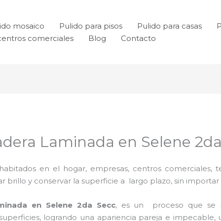
ido mosaico
Pulido para pisos
Pulido para casas
P
centros comerciales
Blog
Contacto
adera Laminada en Selene 2d
habitados en el hogar, empresas, centros comerciales, te
rillo y conservar la superficie a largo plazo, sin importar e
minada en Selene 2da Secc
, es un proceso que se 
uperficies, logrando una apariencia pareja e impecable, 