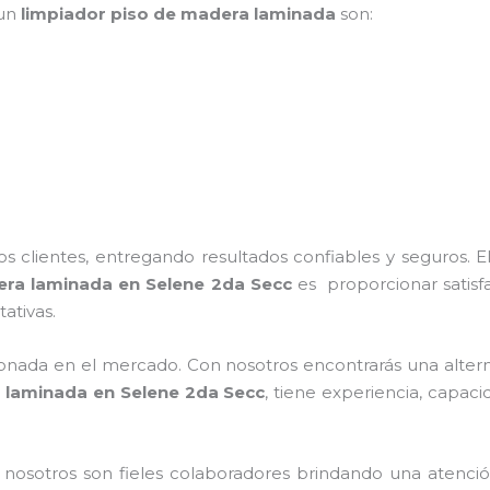
 un
limpiador piso de madera laminada
son:
 clientes, entregando resultados confiables y seguros. E
era laminada
en Selene 2da Secc
es proporcionar satisf
ativas.
nada en el mercado. Con nosotros encontrarás una alterna
a laminada
en Selene 2da Secc
, tiene
experiencia, capacid
n nosotros
son fieles colaboradores brindando una atenció