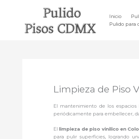
Ir
al
Inicio
Pul
contenido
Pulido para 
Limpieza de Piso Vi
El mantenimiento de los espacios 
periódicamente para embellecer, dar b
El
limpieza de piso vinilico en Colo
para pulir superficies, logrando 