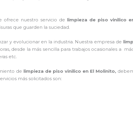
e ofrece nuestro servicio de
limpieza de piso vinilico
en
 fisuras que guarden la suciedad.
zar y evolucionar en la industria. Nuestra empresa de
limp
doras, desde la más sencilla para trabajos ocasionales a má
eras etc.
imiento de
limpieza de piso vinilico
en El Molinito,
debemo
ervicios más solicitados son: