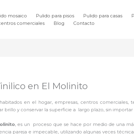
ido mosaico
Pulido para pisos
Pulido para casas
P
centros comerciales
Blog
Contacto
nilico en El Molinito
habitados en el hogar, empresas, centros comerciales, te
rillo y conservar la superficie a largo plazo, sin importar e
olinito
, es un proceso que se hace por medio de una má
riencia pareja e impecable, utilizando algunas veces técn