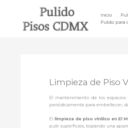
Ir
al
Inicio
Pul
contenido
Pulido para 
Limpieza de Piso Vi
El mantenimiento de los espacios 
periódicamente para embellecer, dar b
El
limpieza de piso vinilico en El M
pulir superficies, logrando una apa