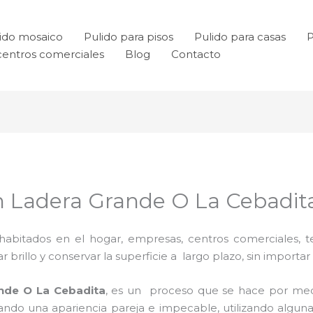
ido mosaico
Pulido para pisos
Pulido para casas
P
centros comerciales
Blog
Contacto
n Ladera Grande O La Cebadit
habitados en el hogar, empresas, centros comerciales, te
rillo y conservar la superficie a largo plazo, sin importar e
nde O La Cebadita
, es un proceso que se hace por me
grando una apariencia pareja e impecable, utilizando alg