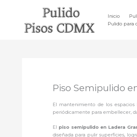
Ir
al
Inicio
Pul
contenido
Pulido para 
Piso Semipulido e
El mantenimiento de los espacios 
periódicamente para embellecer, dar b
El
piso semipulido
en Ladera Gra
diseñada para pulir superficies, lo