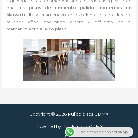
Siguiendo estas recomendaciones, puedes asegurarte de
que tus
pisos de cemento pulido modernos en
Narvarte Iii
se mantengan en excelente estado durante
muchos años, ahorrando dinero y esfuerzo en el
mantenimiento a largo plazo.
Copyright © 2026 Pulido pisos CDMX
Powered by Pulido pisos CDMX
Hablemos por WhatsApp !