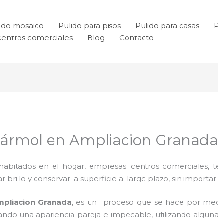
ido mosaico
Pulido para pisos
Pulido para casas
P
centros comerciales
Blog
Contacto
Mármol en Ampliacion Granad
habitados en el hogar, empresas, centros comerciales, te
rillo y conservar la superficie a largo plazo, sin importar e
mpliacion Granada
, es un proceso que se hace por me
grando una apariencia pareja e impecable, utilizando alg