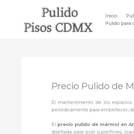
Ir
al
Inicio
Pul
contenido
Pulido para 
Precio Pulido de 
El mantenimiento de los espacios 
periódicamente para embellecer, dar b
El
precio pulido de mármol en A
diseñada para pulir superficies, lo