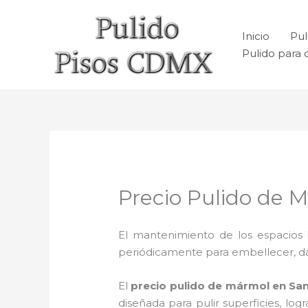
Ir
al
Inicio
Pul
contenido
Pulido para 
Precio Pulido de M
El mantenimiento de los espacios 
periódicamente para embellecer, dar b
El
precio pulido de mármol en San
diseñada para pulir superficies, lo