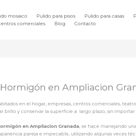
ido mosaico
Pulido para pisos
Pulido para casas
P
centros comerciales
Blog
Contacto
e Hormigón en Ampliacion Gra
bitados en el hogar, empresas, centros comerciales, teatro
rillo y conservar la superficie a largo plazo, sin importar e
 hormigón en Ampliacion Granada
, se hace manejando un
a apariencia pareja e impecable, utilizando algunas veces 