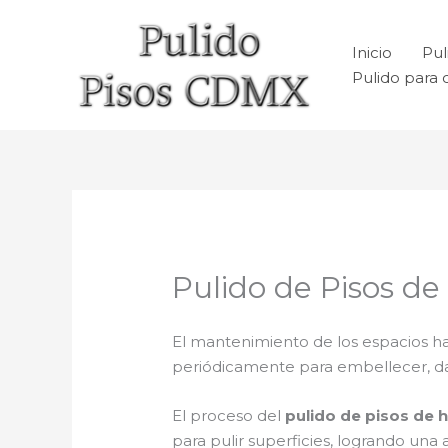
Ir
al
Inicio
Pul
contenido
Pulido para 
Pulido de Pisos d
El mantenimiento de los espacios ha
periódicamente para embellecer, dar b
El proceso del
pulido de pisos de
para pulir superficies, logrando un