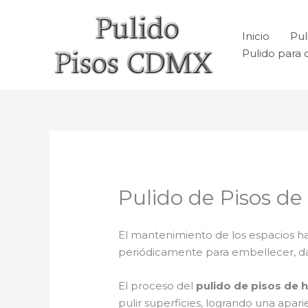
Ir
al
Inicio
Pul
contenido
Pulido para 
Pulido de Pisos d
El mantenimiento de los espacios ha
periódicamente para embellecer, dar b
El proceso del
pulido de pisos de 
pulir superficies, logrando una apa