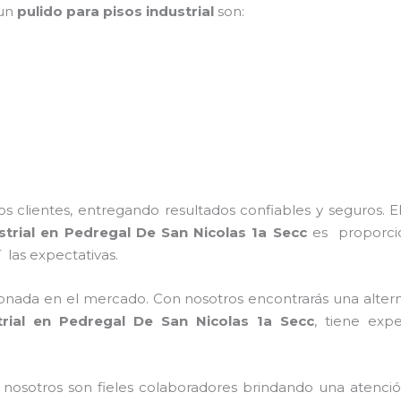
 un
pulido para pisos industrial
son:
 clientes, entregando resultados confiables y seguros. E
trial
en Pedregal De San Nicolas 1a Secc
es proporcio
 las expectativas.
nada en el mercado. Con nosotros encontrarás una alterna
rial
en Pedregal De San Nicolas 1a Secc
, tiene
expe
n nosotros
son fieles colaboradores brindando una atenció