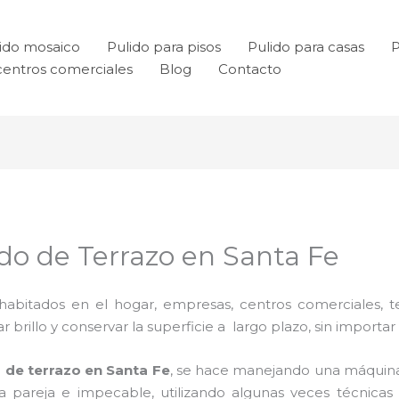
ido mosaico
Pulido para pisos
Pulido para casas
P
centros comerciales
Blog
Contacto
ado de Terrazo en Santa Fe
habitados en el hogar, empresas, centros comerciales, te
rillo y conservar la superficie a largo plazo, sin importar e
o de terrazo en Santa Fe
, se hace manejando una máquina
cia pareja e impecable, utilizando algunas veces técnic