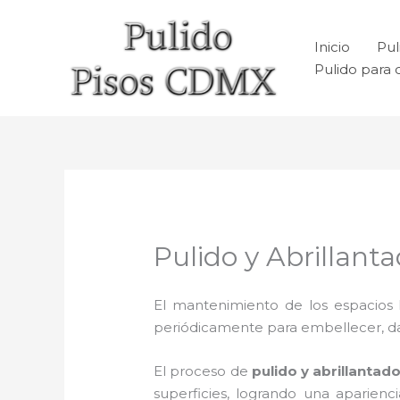
Ir
al
Inicio
Pul
contenido
Pulido para 
Pulido y Abrillant
El mantenimiento de los espacios 
periódicamente para embellecer, dar b
El proceso de
pulido y abrillantad
superficies, logrando una aparien