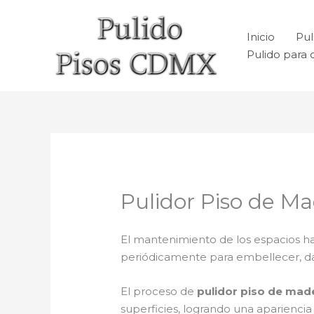
Ir
al
Inicio
Pul
contenido
Pulido para 
Pulidor Piso de Ma
El mantenimiento de los espacios ha
periódicamente para embellecer, dar b
El proceso de
pulidor piso de made
superficies, logrando una aparienci