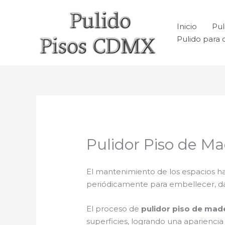
Ir
al
Inicio
Pul
contenido
Pulido para 
Pulidor Piso de M
El mantenimiento de los espacios ha
periódicamente para embellecer, dar b
El proceso de
pulidor piso de mad
superficies, logrando una aparienci