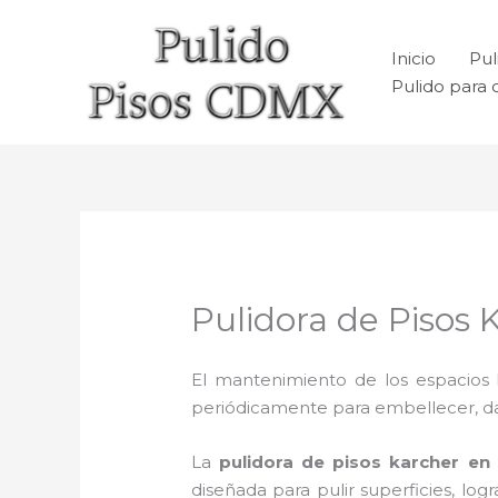
Ir
al
Inicio
Pul
contenido
Pulido para 
Pulidora de Pisos 
El mantenimiento de los espacios 
periódicamente para embellecer, dar b
La
pulidora de pisos karcher e
n
diseñada para pulir superficies, lo