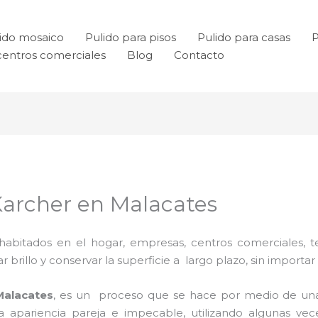
ido mosaico
Pulido para pisos
Pulido para casas
P
centros comerciales
Blog
Contacto
Karcher en Malacates
habitados en el hogar, empresas, centros comerciales, te
rillo y conservar la superficie a largo plazo, sin importar e
Malacates
, es un proceso que se hace por medio de un
una apariencia pareja e impecable, utilizando algunas v