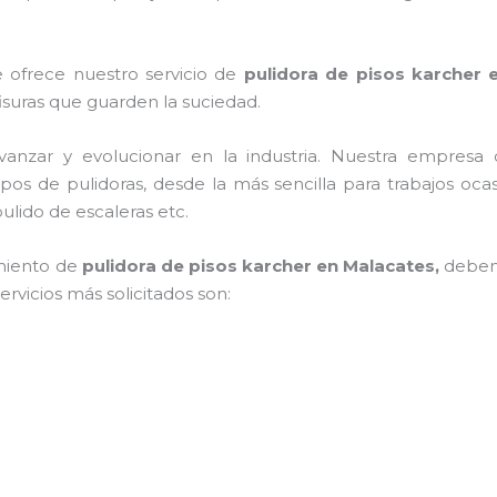
e ofrece nuestro servicio de
pulidora de pisos karcher
e
 fisuras que guarden la suciedad.
vanzar y evolucionar en la industria. Nuestra empres
tipos de pulidoras, desde la más sencilla para trabajos o
pulido de escaleras etc.
miento de
pulidora de pisos karcher
en Malacates,
debem
ervicios más solicitados son: