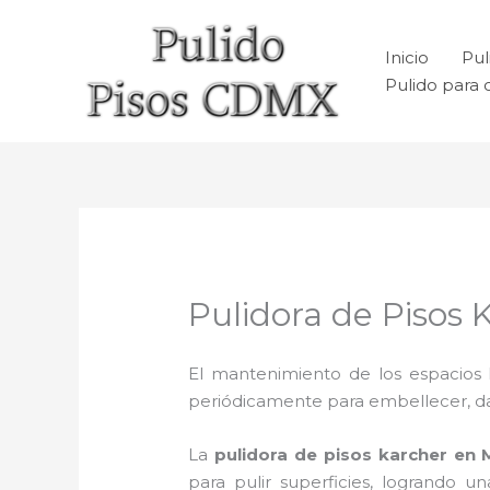
Ir
al
Inicio
Pul
contenido
Pulido para 
Pulidora de Pisos 
El mantenimiento de los espacios 
periódicamente para embellecer, dar b
La
pulidora de pisos karcher e
n 
para pulir superficies, logrando 