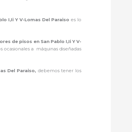
lo I,Ii Y V-Lomas Del Paraiso
es lo
dores de pisos
en San Pablo I,Ii Y V-
ajos ocasionales a máquinas diseñadas
mas Del Paraiso,
debemos tener los