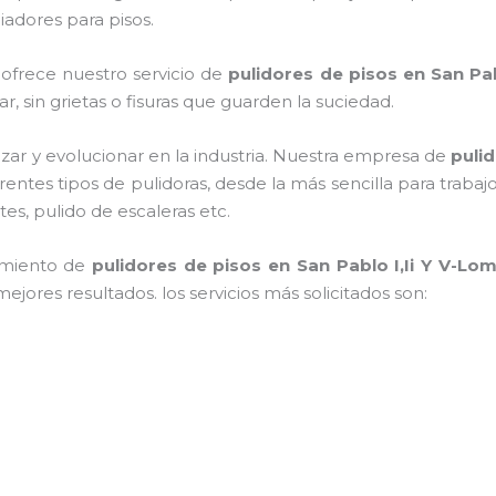
adores para pisos.
 ofrece nuestro servicio de
pulidores de pisos
en San Pab
iar, sin grietas o fisuras que guarden la suciedad.
zar y evolucionar en la industria. Nuestra empresa de
puli
erentes tipos de pulidoras, desde la más sencilla para trab
tes, pulido de escaleras etc.
imiento de
pulidores de pisos
en San Pablo I,Ii Y V-Lo
jores resultados. los servicios más solicitados son: