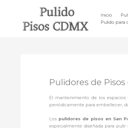
Ir
al
Inicio
Pul
contenido
Pulido para 
Pulidores de Pisos
El mantenimiento de los espacios 
periódicamente para embellecer, dar b
Los
pulidores de pisos
en San Pa
especialmente diseñada para pulir s