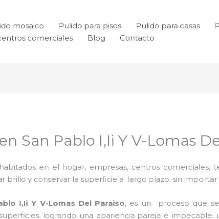
ido mosaico
Pulido para pisos
Pulido para casas
P
centros comerciales
Blog
Contacto
 en San Pablo I,Ii Y V-Lomas De
habitados en el hogar, empresas, centros comerciales, te
rillo y conservar la superficie a largo plazo, sin importar e
blo I,Ii Y V-Lomas Del Paraiso
, es un proceso que s
uperficies, logrando una apariencia pareja e impecable, 