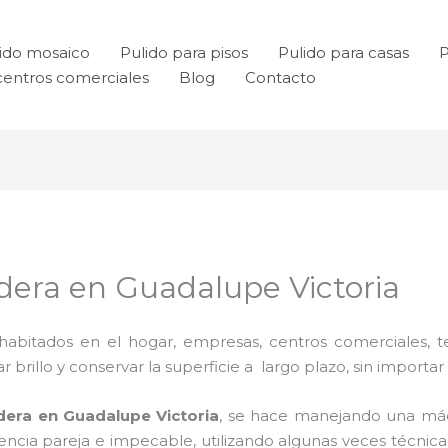
ido mosaico
Pulido para pisos
Pulido para casas
P
centros comerciales
Blog
Contacto
adera en Guadalupe Victoria
habitados en el hogar, empresas, centros comerciales, te
rillo y conservar la superficie a largo plazo, sin importar e
adera en Guadalupe Victoria
, se hace manejando una máq
riencia pareja e impecable, utilizando algunas veces técn