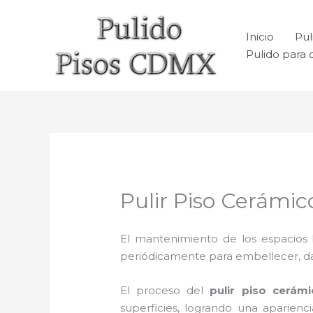
Ir
al
Inicio
Pul
contenido
Pulido para 
Pulir Piso Cerámi
El mantenimiento de los espacios 
periódicamente para embellecer, dar b
El proceso del
pulir piso cerám
superficies, logrando una aparien