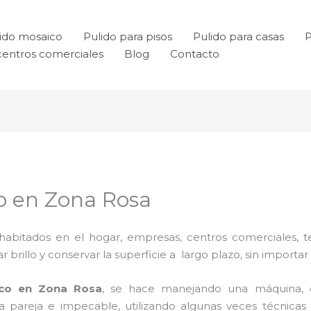
ido mosaico
Pulido para pisos
Pulido para casas
P
centros comerciales
Blog
Contacto
co en Zona Rosa
habitados en el hogar, empresas, centros comerciales, te
rillo y conservar la superficie a largo plazo, sin importar e
ico en Zona Rosa
, se hace manejando una máquina, e
cia pareja e impecable, utilizando algunas veces técnic