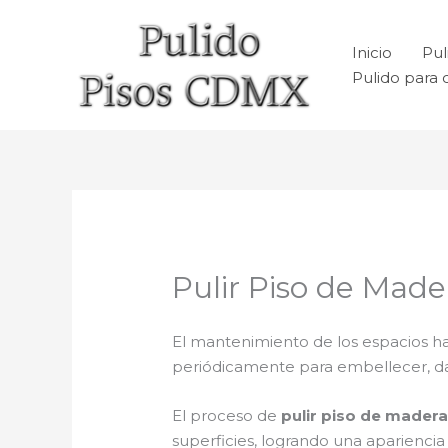
Ir
al
Inicio
Pul
contenido
Pulido para 
Pulir Piso de Made
El mantenimiento de los espacios ha
periódicamente para embellecer, dar b
El proceso de
pulir piso de madera
superficies, logrando una aparienci