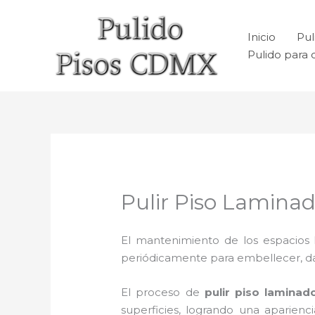
Ir
al
Inicio
Pul
contenido
Pulido para 
Pulir Piso Lamina
El mantenimiento de los espacios 
periódicamente para embellecer, dar b
El proceso de
pulir piso laminad
superficies, logrando una aparien